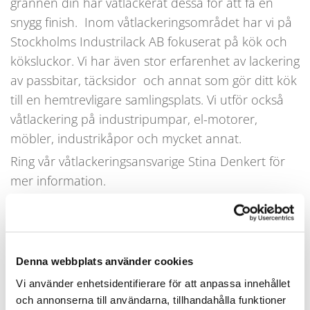
grannen din har våtlackerat dessa för att få en
snygg finish. Inom våtlackeringsområdet har vi på
Stockholms Industrilack AB fokuserat på kök och
köksluckor. Vi har även stor erfarenhet av lackering
av passbitar, täcksidor och annat som gör ditt kök
till en hemtrevligare samlingsplats. Vi utför också
våtlackering på industripumpar, el-motorer,
möbler, industrikåpor och mycket annat.
Ring vår våtlackeringsansvarige Stina Denkert för
mer information.
Stina Denkert nås på
08-749 10 55
.
Vad är våtlackering?
Denna webbplats använder cookies
Våtlackering är en lackeringsmetod som är perfekt
Vi använder enhetsidentifierare för att anpassa innehållet
för kunder som vill ha god funktion och estetik.
och annonserna till användarna, tillhandahålla funktioner