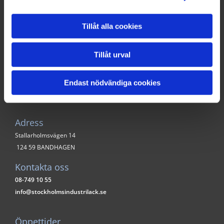
Navigation Menu
START
Tillåt alla cookies
PULVERLACKERING
VATLACKERING
Tillåt urval
LACKERING AV MÖBLER
OMLACKERING AV KONTORSMÖBLER
KONTAKT
Endast nödvändiga cookies
PRISLISTA
Adress
Stallarholmsvägen 14
124 59 BANDHAGEN
Kontakta oss
08-749 10 55
info@stockholmsindustrilack.se
Öppettider